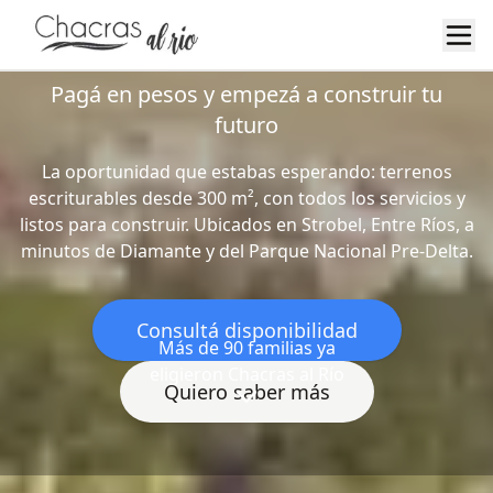
Chacras al Río Strobel
Pagá en pesos y empezá a construir tu
Inicio
futuro
La oportunidad que estabas esperando: terrenos
Últimos Lotes!
escriturables desde 300 m², con todos los servicios y
listos para construir. Ubicados en Strobel, Entre Ríos, a
minutos de Diamante y del Parque Nacional Pre-Delta.
Galería
Consultá disponibilidad
Más de 90 familias ya
Nosotros
eligieron Chacras al Río
Quiero saber más
CONTACTÁNOS